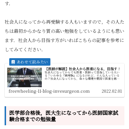
す．
社会人になってから再受験する人もいますので，その人た
ちは最初からかなり質の高い勉強をしているようにも思い
ます．社会人から目指す方がいればこちらの記事を参考に
してみてください．
【医師が解説】社会人から医者になる，目指す！
社会人になってからでも医者・医師って目指している人い
る？いわゆる『再受験』になるけれど，そんな人っている
の？社会人になってから，色々な環境や要因で医者を再度
目指す方，医者になりたいとずっと夢に見ていた方など社
会人➡医者になりたい，目指す方に...
freewheeling-11-blog-invesurgeon.com
2022.02.01
医学部合格後，医大生になってから医師国家試
験合格までの勉強量