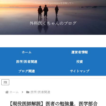
外科医くちゃんのブログ
～消化器外科医が医者/医学関連，投資に関連してつづる～
ホーム
運営者情報
医学/医者関連
投資
ブログ関連
サイトマップ
PR
ホーム
医学/医者関連
【現役医師解説】医者の勉強量．医学部合