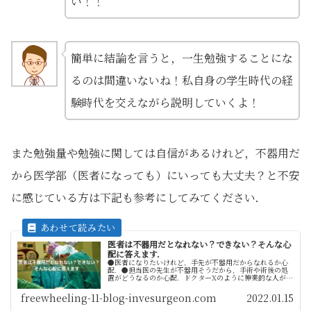
い！！
簡単に結論を言うと，一生勉強することにな
るのは間違いないね！私自身の学生時代の経
験時代を交えながら説明していくよ！
また勉強量や勉強に関しては自信があるけれど，不器用だ
から医学部（医者になっても）にいっても大丈夫？と不安
に感じている方は下記も参考にしてみてください．
医者は不器用だとなれない？できない？そんな心
配に答えます．
●医者になりたいけれど，手先が不器用だからなれるか心
配．●担当医の先生が不器用そうだから，手術や術後の処
置がどうなるのか心配．ドクターXのように神業的な人が手
術するのでは？だから器用でないと医者は難しい？もちろ
ん器用であればいいですが，絶対...
freewheeling-11-blog-invesurgeon.com
2022.01.15