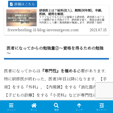
研修医とは？給料(収入)，期間(何年間)，年齢，
医師，疑問を解説．
ドラマなどでもたびたび登場する研修医．研修医とは？と
いう疑問がある方向けです．研修医を経て，現在は消化器
外科医として働く現役医師が解説します．研修医？給料，
収入，期間(何年間)，年齢，医師？疑問に答えます．研修医
はなにをするにも初めて．新入...
freewheeling-11-blog-invesurgeon.com
2021.07.15
医者になってからの勉強量②～資格を得るための勉強
～
医者になってからは
『専門性』を極める
必要があります．
特に研修医が終わった，医者3年目以降になります．【手
術】をする『外科』，【内視鏡】をする『消化器内科』，
【子どもの診療】をする『小児科』などが専門性にあたり
ます．
メニュー
ホーム
検索
トップ
サイドバー