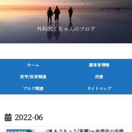
外科医くちゃんのブログ
～消化器外科医が医者/医学関連，投資に関連してつづる～
ホーム
運営者情報
医学/医者関連
投資
ブログ関連
サイトマップ
2022-06
もうちょう(盲腸)＝虫垂炎の手術
医学/医者関連