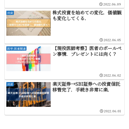
2022.06.09
株式投資を始めての変化．価値観
投資
も変化してくる．
2022.06.05
【現役医師考察】医者のボールペ
医学/医者関連
ン事情．プレゼントには向く？
2022.06.02
楽天証券→SBI証券への投資信託
投資
移管完了．手続き非常に楽．
2022.06.01