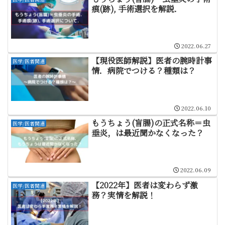
痕(跡), 手術選択を解説．
2022.06.27
【現役医師解説】医者の腕時計事
医学/医者関連
情．病院でつける？種類は？
2022.06.10
もうちょう(盲腸)の正式名称＝虫
医学/医者関連
垂炎，は最近聞かなくなった？
2022.06.09
【2022年】医者は変わらず激
医学/医者関連
務？実情を解説！