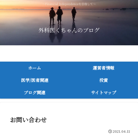
外科医くちゃんのブログ
～消化器外科医が医者/医学関連，投資に関連してつづる～
ホーム
運営者情報
医学/医者関連
投資
ブログ関連
サイトマップ
お問い合わせ
2021.04.11