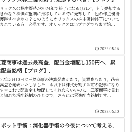
リックスの株主優待が2024年で終了になるけれど，もう売却する
きかな？株価が堅調に推移している時に売却して，他の株主優待
獲得すべきかな？このようにオリックスの株主優待終了について
まれている方，必見です．オリックスは当ブログでもまず始...
2022.05.16
三菱商事は過去最高益．配当金増配し150円へ．累
進配当銘柄【ブログ】．
022年5月10日に三菱商事の決算発表があり，資源高もあり，過去
高益を発表いたしました．＊以下は株式分割する前の記事になり
す＊これで配当金も増配してくれたらいいのに．三菱商事は言わ
と知れた増配銘柄のひとつで，さらには累進配当銘柄です...
2022.05.10
ロボット手術：消化器手術の今後について考える．