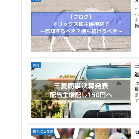
オ
べ
を
悩
投資
2
最
ま
ず
医学/医者関連