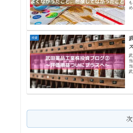
も
め
に.
投資
武
当
当
武
次