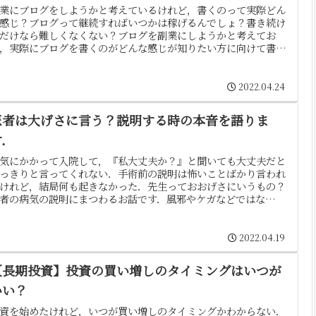
業にブログをしようかと考えているけれど，書くのって実際どん
感じ？ブログって継続すればいつかは稼げるんでしょ？書き続け
だけなら難しくなくない？ブログを副業にしようかと考えてお
，実際にブログを書くのがどんな感じが知りたい方に向けて書い
..
2022.04.24
医者は大げさに言う？説明する時の本音を語りま
す．
気にかかって入院して，『私大丈夫か？』と聞いても大丈夫だと
っきりと言ってくれない．手術前の説明は怖いことばかり言われ
けれど，結局何も起きなかった．先生っておおげさにいうもの？
者の病気の説明にまつわるお話です．風邪やケガなどではな
，...
2022.04.19
【長期投資】投資の買い増しのタイミングはいつが
いい？
資を始めたけれど，いつが買い増しのタイミングかわからない．