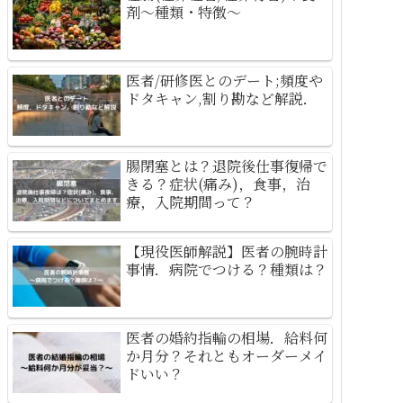
剤～種類・特徴～
医者/研修医とのデート;頻度や
ドタキャン,割り勘など解説．
腸閉塞とは？退院後仕事復帰で
きる？症状(痛み)，食事，治
療，入院期間って？
【現役医師解説】医者の腕時計
事情．病院でつける？種類は？
医者の婚約指輪の相場．給料何
か月分？それともオーダーメイ
ドいい？