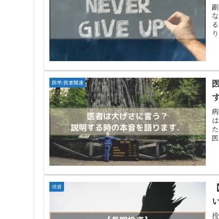
副
な
る
り
て.
医学/医者関連
病
は
た
医
く
投資
投