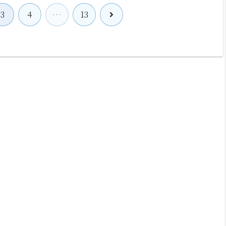
次
3
4
…
13
へ