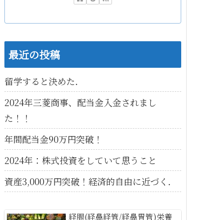
最近の投稿
留学すると決めた．
2024年三菱商事、配当金入金されまし
た！！
年間配当金90万円突破！
2024年：株式投資をしていて思うこと
資産3,000万円突破！経済的自由に近づく．
経腸(経鼻経管/経鼻胃管)栄養