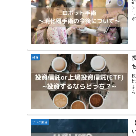
新
ン
し
ボ
投資
投
比
よ
ら
ブログ関連