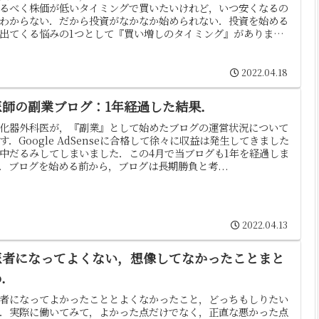
るべく株価が低いタイミングで買いたいけれど，いつ安くなるの
わからない．だから投資がなかなか始められない．投資を始める
出てくる悩みの1つとして『買い増しのタイミング』がありま
..
2022.04.18
医師の副業ブログ：1年経過した結果．
化器外科医が，『副業』として始めたブログの運営状況について
す．Google AdSenseに合格して徐々に収益は発生してきました
中だるみしてしまいました．この4月で当ブログも1年を経過しま
．ブログを始める前から，ブログは長期勝負と考...
2022.04.13
医者になってよくない，想像してなかったことまと
め．
者になってよかったこととよくなかったこと，どっちもしりたい
．実際に働いてみて，よかった点だけでなく，正直な悪かった点