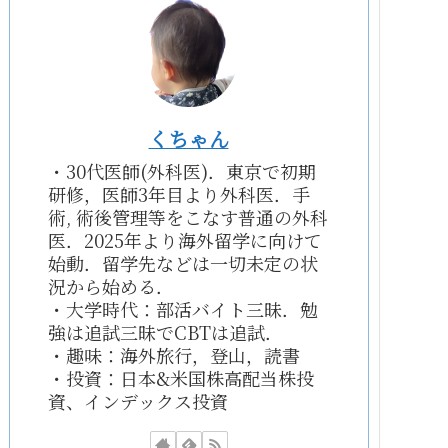
くちゃん
・30代医師(外科医)．東京で初期
研修，医師3年目より外科医．手
術, 術後管理等をこなす普通の外科
医．2025年より海外留学に向けて
始動．留学先などは一切未定の状
況から始める．
・大学時代：部活バイト三昧．勉
強は追試三昧でCBTは追試．
・趣味：海外旅行，登山，読書
・投資：日本&米国株高配当株投
資、インデックス投資