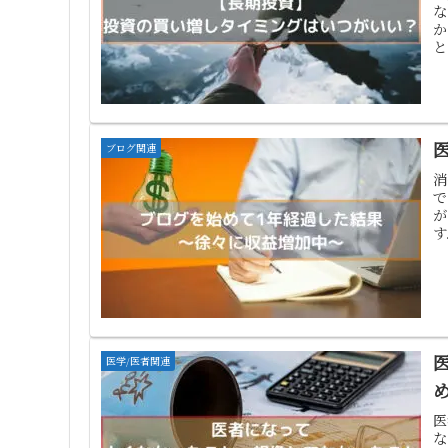
な
か
と
す.
ブログ関連
消
で
が
す
医学/医者関連
医
な