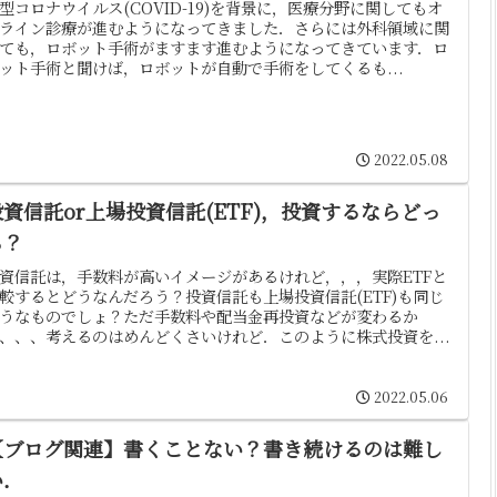
型コロナウイルス(COVID-19)を背景に，医療分野に関してもオ
ライン診療が進むようになってきました．さらには外科領域に関
ても，ロボット手術がますます進むようになってきています．ロ
ット手術と聞けば，ロボットが自動で手術をしてくるも...
2022.05.08
投資信託or上場投資信託(ETF)，投資するならどっ
ち？
資信託は，手数料が高いイメージがあるけれど，，，実際ETFと
較するとどうなんだろう？投資信託も上場投資信託(ETF)も同じ
うなものでしょ？ただ手数料や配当金再投資などが変わるか
、、、考えるのはめんどくさいけれど．このように株式投資を...
2022.05.06
【ブログ関連】書くことない？書き続けるのは難し
い．