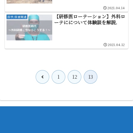
2021.04.14
【研修医ローテーション】外科ロ
医学/医者関連
ーテにについて体験談を解説．
2021.04.12
前
1
12
13
へ