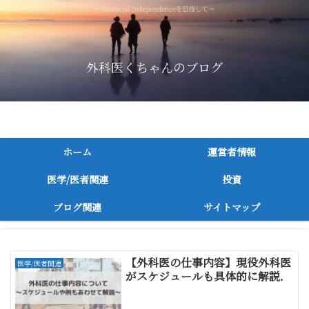
外科医くちゃんのブログ
～消化器外科医が医者/医学関連，投資に関連してつづる～
ホーム
運営者情報
医学/医者関連
投資
ブログ関連
サイトマップ
【外科医の仕事内容】現役外科医
医学/医者関連
がスケジュールも具体的に解説．