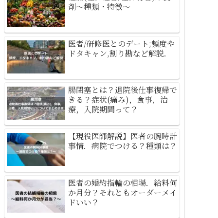
剤～種類・特徴～
医者/研修医とのデート;頻度や
ドタキャン,割り勘など解説．
腸閉塞とは？退院後仕事復帰で
きる？症状(痛み)，食事，治
療，入院期間って？
【現役医師解説】医者の腕時計
事情．病院でつける？種類は？
医者の婚約指輪の相場．給料何
か月分？それともオーダーメイ
ドいい？