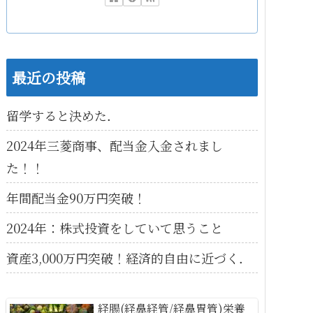
最近の投稿
留学すると決めた．
2024年三菱商事、配当金入金されまし
た！！
年間配当金90万円突破！
2024年：株式投資をしていて思うこと
資産3,000万円突破！経済的自由に近づく．
経腸(経鼻経管/経鼻胃管)栄養