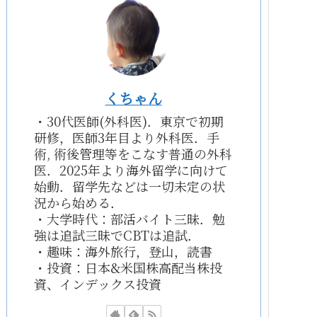
くちゃん
・30代医師(外科医)．東京で初期
研修，医師3年目より外科医．手
術, 術後管理等をこなす普通の外科
医．2025年より海外留学に向けて
始動．留学先などは一切未定の状
況から始める．
・大学時代：部活バイト三昧．勉
強は追試三昧でCBTは追試．
・趣味：海外旅行，登山，読書
・投資：日本&米国株高配当株投
資、インデックス投資