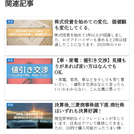
関連記事
株式投資を始めての変化．価値観
投資
も変化してくる．
株式投資を始めて1年以上が経過しまし
た．ロボアドバイザーも含めると2年は経
過したことになります．2020年のコロナ
ショック時にロボアドバイザーを始め，
2021年より日本株米国株に投資を始めま
した．それから2年が経過し，私自身の価
【車・家電：値引き交渉】見積も
投資
値観や生活観...
りがあれば言い方はなんでも
OK．
・家電，家具，車などを少しでも安く買
いたい．・値引き交渉はなんて言ったら
いいかわからない．こんな風に思ってな
いでしょうか？特に家電や車などは高価
な物で，1万円でも安く買うことができれ
ばぐっと家計が楽になります．そりゃ，
決算後,三菱商事株価下落.商社株
投資
少しでも安く買いたいけ...
はいずれも決算好調！
現在世界的なインフレーションが生じて
います．日本はデフレで推移してきまし
たが，10円で購入可能だったうまい棒も
12円への値上がりとなり，日本でもイン