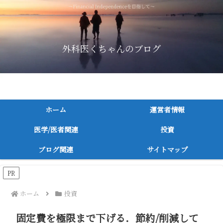
外科医くちゃんのブログ
～消化器外科医が医者/医学関連，投資に関連してつづる～
ホーム
運営者情報
医学/医者関連
投資
ブログ関連
サイトマップ
PR
ホーム
投資
固定費を極限まで下げる．節約/削減して