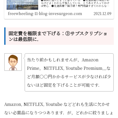
るけどよくわからず加入している．とりあえず入っておけ
ば安心．●先進医療？陽子線？専門用語すぎてわからな
い．●保険の見直しをしようと思っている．日々医学は進
歩しています．それに付け込んで先進...
freewheeling-11-blog-invesurgeon.com
2021.12.09
固定費を極限まで下げる：③サブスクリプショ
ンは最低限に．
当たり前かもしれませんが，Amazon
Prime，NETFLEX, Youtube Premium,,,な
ど月額○○円かかるサービスが少なければ少
ないほど固定を下げることが可能です．
Amazon, NETFLEX, Youtube などどれも生活に欠かせ
ない必需品になりつつあります．が，どれかに絞りましょ