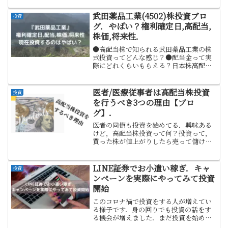
フレーションが始まっています．大手3社
携帯会社の値下げがなければ，かなりイ
武田薬品工業(4502)株投資ブロ
投資
ンフレーションは進...
グ．やばい？権利確定日,高配当,
株価,将来性．
●高配当株で知られる武田薬品工業の株
式投資ってどんな感じ？●配当金って実
際にどれくらいもらえる？日本株高配当
株投資をしたい，している方ならば誰し
もみたことはある武田薬品工業の株．武
田薬品の株はめちゃくちゃに高配当！！
医者/医療従事者は高配当株投資
投資
実際に投資をするとどんな...
を行うべき3つの理由【ブロ
グ】．
医者の同僚も投資を始めてる．興味ある
けど，高配当株投資って何？投資って，
買った株が値上がりしたら売って儲ける
ことでしょ？投資戦略？配当金か値上が
り益を狙うかどうしたらいいかわからな
い．現在総合病院で勤務医(医者)として
LINE証券でお小遣い稼ぎ．キャ
投資
働き，給料を株式投資に...
ンペーンを実際にやってみて投資
開始
このコロナ禍で投資をする人が増えてい
る様子です．身の回りでも投資の話をす
る機会が増えました．まだ投資を始めて
いない方はキャンペーンを利用して開始