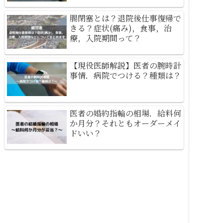
腸閉塞とは？退院後仕事復帰で
きる？症状(痛み)，食事，治
療，入院期間って？
【現役医師解説】医者の腕時計
事情．病院でつける？種類は？
医者の婚約指輪の相場．給料何
か月分？それともオーダーメイ
ドいい？