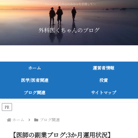
外科医くちゃんのブログ
～消化器外科医が医者/医学関連，投資に関連してつづる～
ホーム
運営者情報
医学/医者関連
投資
ブログ関連
サイトマップ
PR
ホーム
ブログ関連
【医師の副業ブログ;3か月運用状況】