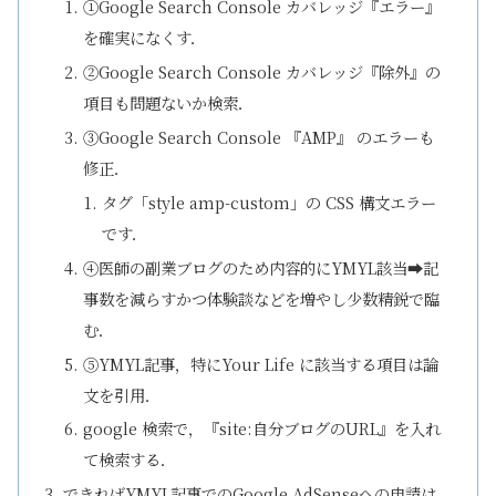
①Google Search Console カバレッジ『エラー』
を確実になくす．
②Google Search Console カバレッジ『除外』の
項目も問題ないか検索．
③Google Search Console 『AMP』 のエラーも
修正．
タグ「style amp-custom」の CSS 構文エラー
です．
④医師の副業ブログのため内容的にYMYL該当➡記
事数を減らすかつ体験談などを増やし少数精鋭で臨
む．
⑤YMYL記事，特にYour Life に該当する項目は論
文を引用．
google 検索で，『site:自分ブログのURL』を入れ
て検索する．
できればYMYL記事でのGoogle AdSenseへの申請は