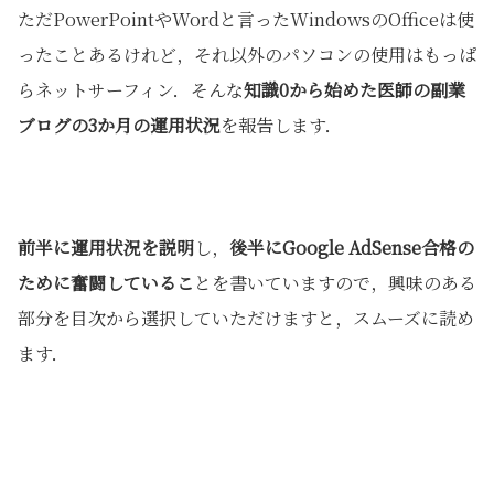
ただPowerPointやWordと言ったWindowsのOfficeは使
ったことあるけれど，それ以外のパソコンの使用はもっぱ
らネットサーフィン．そんな
知識0から始めた医師の副業
ブログの3か月の運用状況
を報告します．
前半に運用状況を説明
し，
後半にGoogle AdSense合格の
ために奮闘しているこ
とを書いていますので，興味のある
部分を目次から選択していただけますと，スムーズに読め
ます．