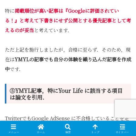
特に
掲載順位が高い記事は『Googleに評価されてい
る！』と考えて下書きにせ
ず公開とする
優先記事として考
えるのが妥当
と考えています．
ただ上記を施行しましたが，合格に至らず．そのため，現
在は
YMYLの記事でも自分の体験を織り込んだ記事を作成
中
です．
⑤YMYL記事，特にYour Life に該当する項目
は論文を引用．
TwitterでもGoogle AdSense に不合格していることを定
期的に発信しています．こちらで様々なアドバイスをいた
メニュー
ホーム
検索
トップ
サイドバー