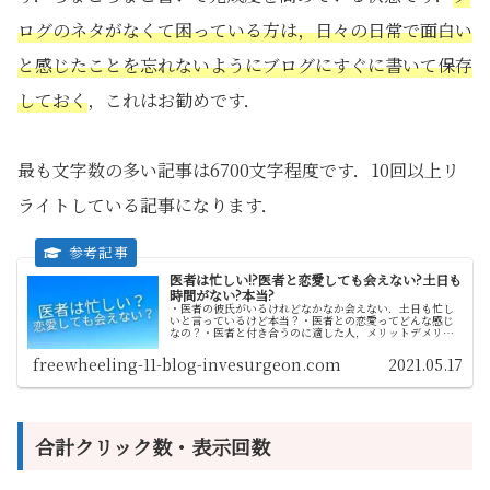
ログのネタがなくて困っている方は，日々の日常で面白い
と感じたことを忘れないようにブログにすぐに書いて保存
しておく
，これはお勧めです．
最も文字数の多い記事は6700文字程度です．10回以上リ
ライトしている記事になります．
医者は忙しい!?医者と恋愛しても会えない?土日も
時間がない?本当?
・医者の彼氏がいるけれどなかなか会えない．土日も忙し
いと言っているけど本当？・医者との恋愛ってどんな感じ
なの？・医者と付き合うのに適した人，メリットデメリッ
トなどあるの？こんなことに興味がある方に向けて書いて
います．私は消化器外科で勤務医と...
freewheeling-11-blog-invesurgeon.com
2021.05.17
合計クリック数・表示回数