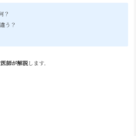
何？
違う？
役医師が解説
します．