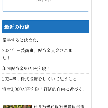
最近の投稿
留学すると決めた．
2024年三菱商事、配当金入金されまし
た！！
年間配当金90万円突破！
2024年：株式投資をしていて思うこと
資産3,000万円突破！経済的自由に近づく．
経腸(経鼻経管/経鼻胃管)栄養