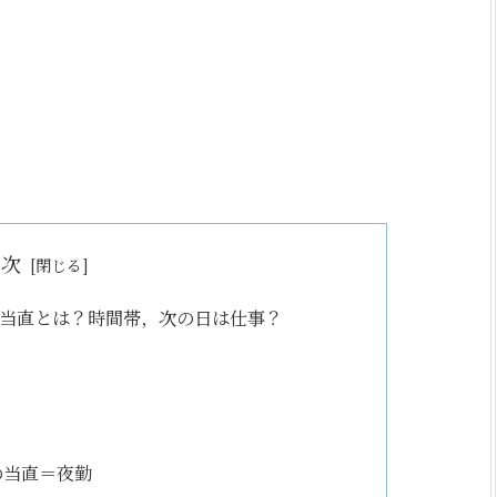
目次
当直とは？時間帯，次の日は仕事？
の当直＝夜勤