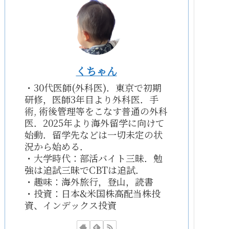
くちゃん
・30代医師(外科医)．東京で初期
研修，医師3年目より外科医．手
術, 術後管理等をこなす普通の外科
医．2025年より海外留学に向けて
始動．留学先などは一切未定の状
況から始める．
・大学時代：部活バイト三昧．勉
強は追試三昧でCBTは追試．
・趣味：海外旅行，登山，読書
・投資：日本&米国株高配当株投
資、インデックス投資