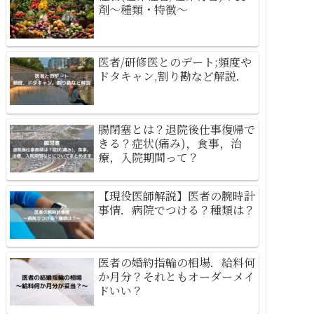
剤～種類・特徴～
医者/研修医とのデート;頻度や
ドタキャン,割り勘など解説．
腸閉塞とは？退院後仕事復帰で
きる？症状(痛み)，食事，治
療，入院期間って？
【現役医師解説】医者の腕時計
事情．病院でつける？種類は？
医者の婚約指輪の相場．給料何
か月分？それともオーダーメイ
ドいい？