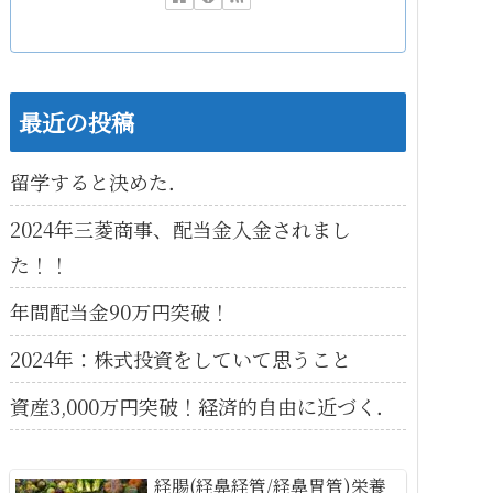
最近の投稿
留学すると決めた．
2024年三菱商事、配当金入金されまし
た！！
年間配当金90万円突破！
2024年：株式投資をしていて思うこと
資産3,000万円突破！経済的自由に近づく．
経腸(経鼻経管/経鼻胃管)栄養