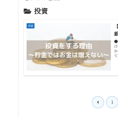
投資
投資
●
け
か
て
で.
前
1
へ