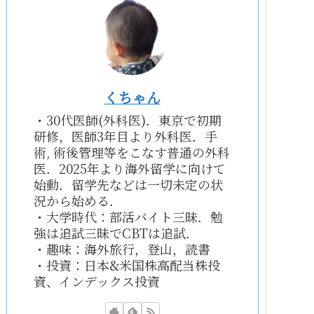
くちゃん
・30代医師(外科医)．東京で初期
研修，医師3年目より外科医．手
術, 術後管理等をこなす普通の外科
医．2025年より海外留学に向けて
始動．留学先などは一切未定の状
況から始める．
・大学時代：部活バイト三昧．勉
強は追試三昧でCBTは追試．
・趣味：海外旅行，登山，読書
・投資：日本&米国株高配当株投
資、インデックス投資