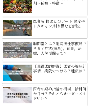
剤～種類・特徴～
医者/研修医とのデート;頻度や
ドタキャン,割り勘など解説．
腸閉塞とは？退院後仕事復帰で
きる？症状(痛み)，食事，治
療，入院期間って？
【現役医師解説】医者の腕時計
事情．病院でつける？種類は？
医者の婚約指輪の相場．給料何
か月分？それともオーダーメイ
ドいい？